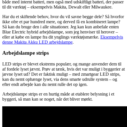
både med internt batteri, men også med udskiftligt batteri, der passer
til dit værktøj – eksempelvis Makita, Dewalt eller Milwaukee.
Har du et skiftende behov, hvor du vil savne begge dele? Så hvorfor
ikke ofre et par hundred mere, og derved få en kombineret lampe?
Så kan du bruge den i alle situationer. Jeg kan kun anbefale enten
Blue Electric hybrid arbejdslampe, som jeg henviser til herover –
eller at købe en lampe fra dit ynglings værktøjsmærke.
Eksempelvis
denne Makita Akku LED arbejdslampe
.
Arbejdslampe strips
LED strips er blevet ekstrems populær, og mange anvender dem til
af fordele lyset jævnt. Prøv at tænk, hvis det var muligt i byggerier at
jævne lyset ud? Det er faktisk muligt – med zmartgear LED strips,
kan du nemt ophænge lyset, via dens smarte udrulle system – og
efter endt arbejde kan du nemt rulle det op igen.
Arbejdslampe strips er en hurtig måde at etablere belysning i et
byggeri, så man kan se noget, når det bliver mørkt.