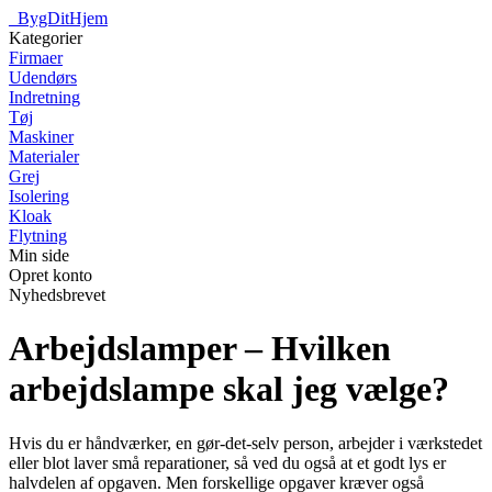
_
BygDitHjem
Kategorier
Firmaer
Udendørs
Indretning
Tøj
Maskiner
Materialer
Grej
Isolering
Kloak
Flytning
Min side
Opret konto
Nyhedsbrevet
Arbejdslamper – Hvilken
arbejdslampe skal jeg vælge?
Hvis du er håndværker, en gør-det-selv person, arbejder i værkstedet
eller blot laver små reparationer, så ved du også at et godt lys er
halvdelen af opgaven. Men forskellige opgaver kræver også