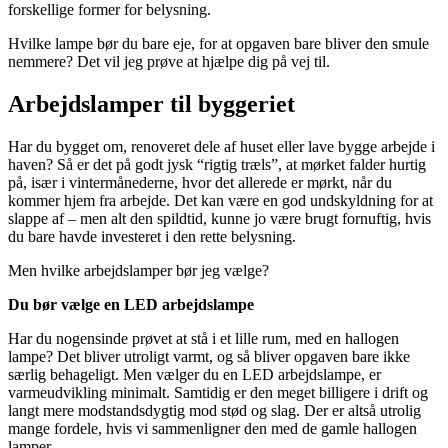
forskellige former for belysning.
Hvilke lampe bør du bare eje, for at opgaven bare bliver den smule
nemmere? Det vil jeg prøve at hjælpe dig på vej til.
Arbejdslamper til byggeriet
Har du bygget om, renoveret dele af huset eller lave bygge arbejde i
haven? Så er det på godt jysk “rigtig træls”, at mørket falder hurtig
på, især i vintermånederne, hvor det allerede er mørkt, når du
kommer hjem fra arbejde. Det kan være en god undskyldning for at
slappe af – men alt den spildtid, kunne jo være brugt fornuftig, hvis
du bare havde investeret i den rette belysning.
Men hvilke arbejdslamper bør jeg vælge?
Du bør vælge en LED arbejdslampe
Har du nogensinde prøvet at stå i et lille rum, med en hallogen
lampe? Det bliver utroligt varmt, og så bliver opgaven bare ikke
særlig behageligt. Men vælger du en LED arbejdslampe, er
varmeudvikling minimalt. Samtidig er den meget billigere i drift og
langt mere modstandsdygtig mod stød og slag. Der er altså utrolig
mange fordele, hvis vi sammenligner den med de gamle hallogen
lamper.