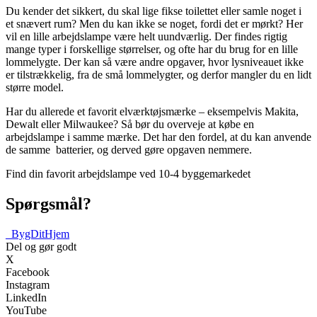
Du kender det sikkert, du skal lige fikse toilettet eller samle noget i
et snævert rum? Men du kan ikke se noget, fordi det er mørkt? Her
vil en lille arbejdslampe være helt uundværlig. Der findes rigtig
mange typer i forskellige størrelser, og ofte har du brug for en lille
lommelygte. Der kan så være andre opgaver, hvor lysniveauet ikke
er tilstrækkelig, fra de små lommelygter, og derfor mangler du en lidt
større model.
Har du allerede et favorit elværktøjsmærke – eksempelvis Makita,
Dewalt eller Milwaukee? Så bør du overveje at købe en
arbejdslampe i samme mærke. Det har den fordel, at du kan anvende
de samme batterier, og derved gøre opgaven nemmere.
Find din favorit arbejdslampe ved 10-4 byggemarkedet
Spørgsmål?
_
BygDitHjem
Del og gør godt
X
Facebook
Instagram
LinkedIn
YouTube