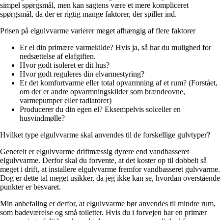
simpel spørgsmål, men kan sagtens være et mere kompliceret
spørgsmål, da der er rigtig mange faktorer, der spiller ind.
Prisen på elgulvvarme varierer meget afhængig af flere faktorer
Er el din primære varmekilde? Hvis ja, så har du mulighed for
nedsættelse af
elafgiften.
Hvor godt isoleret er dit hus?
Hvor godt reguleres din elvarmestyring?
Er det komfortvarme eller total opvarmning af et rum? (Forstået,
om der er andre opvarmningskilder som brændeovne,
varmepumper eller radiatorer)
Producerer du din egen el? Eksempelvis solceller en
husvindmølle?
Hvilket type elgulvvarme skal anvendes til de forskellige gulvtyper?
Generelt er elgulvvarme driftmæssig dyrere end vandbasseret
elgulvvarme. Derfor skal du forvente, at det koster op til dobbelt så
meget i drift, at installere elgulvvarme fremfor vandbasseret gulvvarme.
Dog er dette tal meget usikker, da jeg ikke kan se, hvordan overstående
punkter er besvaret.
Min anbefaling er derfor, at elgulvvarme bør anvendes til mindre rum,
som badeværelse og små toiletter. Hvis du i forvejen har en primær