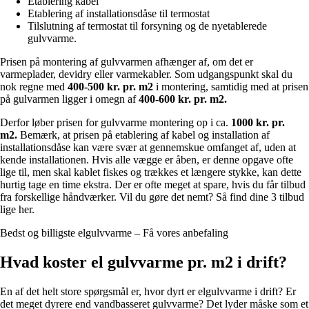
Etablering kabel
Etablering af installationsdåse til termostat
Tilslutning af termostat til forsyning og de nyetablerede
gulvvarme.
Prisen på montering af gulvvarmen afhænger af, om det er
varmeplader, devidry eller varmekabler. Som udgangspunkt skal du
nok regne med
400-500 kr. pr. m2
i montering, samtidig med at prisen
på gulvarmen ligger i omegn af
400-600 kr. pr. m2.
Derfor løber prisen for gulvvarme montering op i ca.
1000 kr. pr.
m2.
Bemærk, at prisen på etablering af kabel og installation af
installationsdåse kan være svær at gennemskue omfanget af, uden at
kende installationen. Hvis alle vægge er åben, er denne opgave ofte
lige til, men skal kablet fiskes og trækkes et længere stykke, kan dette
hurtig tage en time ekstra. Der er ofte meget at spare, hvis du får tilbud
fra forskellige håndværker.
Vil du gøre det nemt? Så find dine 3 tilbud
lige her.
Bedst og billigste elgulvvarme – Få vores anbefaling
Hvad koster el gulvvarme pr. m2 i drift?
En af det helt store spørgsmål er, hvor dyrt er elgulvvarme i drift? Er
det meget dyrere end vandbasseret gulvvarme? Det lyder måske som et