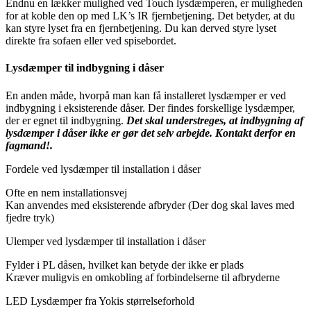
Endnu en lækker mulighed ved Touch lysdæmperen, er muligheden
for at koble den op med LK’s IR fjernbetjening. Det betyder, at du
kan styre lyset fra en fjernbetjening. Du kan derved styre lyset
direkte fra sofaen eller ved spisebordet.
Lysdæmper til indbygning i dåser
En anden måde, hvorpå man kan få installeret lysdæmper er ved
indbygning i eksisterende dåser. Der findes forskellige lysdæmper,
der er egnet til indbygning.
Det skal understreges, at indbygning af
lysdæmper i dåser ikke er gør det selv arbejde. Kontakt derfor en
fagmand!.
Fordele ved lysdæmper til installation i dåser
Ofte en nem installationsvej
Kan anvendes med eksisterende afbryder (Der dog skal laves med
fjedre tryk)
Ulemper ved lysdæmper til installation i dåser
Fylder i PL dåsen, hvilket kan betyde der ikke er plads
Kræver muligvis en omkobling af forbindelserne til afbryderne
LED Lysdæmper fra Yokis størrelseforhold