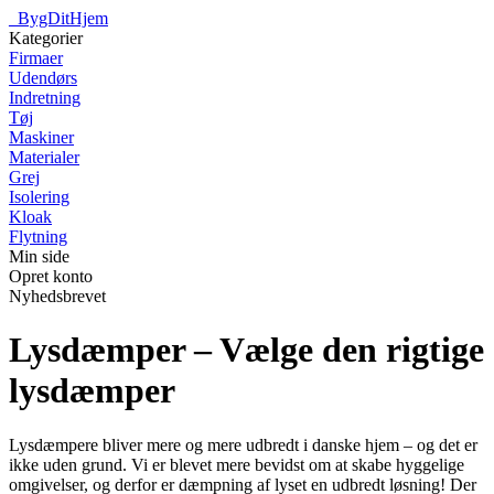
_
BygDitHjem
Kategorier
Firmaer
Udendørs
Indretning
Tøj
Maskiner
Materialer
Grej
Isolering
Kloak
Flytning
Min side
Opret konto
Nyhedsbrevet
Lysdæmper – Vælge den rigtige
lysdæmper
Lysdæmpere bliver mere og mere udbredt i danske hjem – og det er
ikke uden grund. Vi er blevet mere bevidst om at skabe hyggelige
omgivelser, og derfor er dæmpning af lyset en udbredt løsning! Der