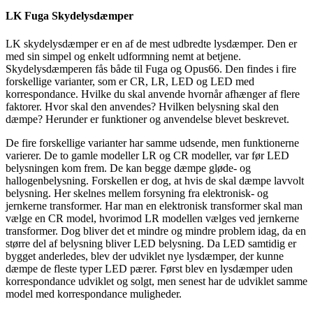
LK Fuga Skydelysdæmper
LK skydelysdæmper er en af de mest udbredte lysdæmper. Den er
med sin simpel og enkelt udformning nemt at betjene.
Skydelysdæmperen fås både til Fuga og Opus66. Den findes i fire
forskellige varianter, som er CR, LR, LED og LED med
korrespondance. Hvilke du skal anvende hvornår afhænger af flere
faktorer. Hvor skal den anvendes? Hvilken belysning skal den
dæmpe? Herunder er funktioner og anvendelse blevet beskrevet.
De fire forskellige varianter har samme udsende, men funktionerne
varierer. De to gamle modeller LR og CR modeller, var før LED
belysningen kom frem. De kan begge dæmpe gløde- og
hallogenbelysning. Forskellen er dog, at hvis de skal dæmpe lavvolt
belysning. Her skelnes mellem forsyning fra elektronisk- og
jernkerne transformer. Har man en elektronisk transformer skal man
vælge en CR model, hvorimod LR modellen vælges ved jernkerne
transformer. Dog bliver det et mindre og mindre problem idag, da en
større del af belysning bliver LED belysning. Da LED samtidig er
bygget anderledes, blev der udviklet nye lysdæmper, der kunne
dæmpe de fleste typer LED pærer. Først blev en lysdæmper uden
korrespondance udviklet og solgt, men senest har de udviklet samme
model med korrespondance muligheder.