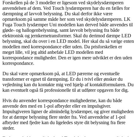
Forskellen på de 3 modeller er ligesom ved skydelysdæmperen
anvendelsen af dem. Ved Touch lysdæmperen har du en fælles for
dæmpning af lavvolt belysning. Du skal derfor ikke være
opmærksom på samme måde her som ved skydelysdæmperen. LK
Fuga Touch lysdæmper Uni modellen kan derved både anvendes til
gløde- og hallogenbelysning, samt lavvolt belysning fra både
elektronisk og jernkernetransformer. Skal du derimod dæmpe LED
belysning, skal du over i en LED model. Her skal du så vælge enten
modellen med korrespondance eller uden. Da prisforskellen er
meget lille, vil jeg altid anbefale LED modellen med
korrespondance muligheder. Den er igen mere udviklet er den uden
korrespondance.
Du skal være opmærksom på, at LED pærerne og eventuelle
transformer er egnet til dæmpning. Er du i tvivl eller ønsker du
vejledning kan du kontakte mig ved hjælp af kontaktformularen. Du
kan eventuelt også få professionelle til at udfører opgaven for dig.
Hvis du anvender korrespondance mulighederne, kan du både
anvende den med en 1-pol afbryder eller en impulsgiver.
Impulsgiveren ligner de almindelig lysdæmper, og giver muligheden
for at dæmpe belysning flere steder fra. Ved anvendelse af 1-pol
afbryder med fjedre kan du ligeledes styre dit belysning fra flere
steder.