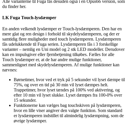
Alle varianterne til Fuga fås desuden også i en Opus66 version, som
du finder her.
LK Fuga Touch-lysdæmper
En anden velkendt lysdæmper er Touch-lysdæmperen. Den har en
mere glat og ren design i forhold til skydelysdæmperen, og der er
samtidig flere muligheder med touch lysdæmperen. Lysdæmperen
fås udelukkende til Fuga serien. Lysdæmperen fås i 3 forskellige
varianter – nemlig en Uni model og 2 stk LED modeller. Derudover
kan en impulsgiver eller fjernbetjening tilkøbes. Fælles for alle
Touch lysdæmper er, at de har andre mulige funktioner,
sammenlignet med skydelysdæmperen. Af mulige funktioner kan
nævnes:
Børnetimer, hvor ved et tryk på 5 sekunder vil lyset dæmpe til
75%, og over en tid på 30 min vil lyset dæmpes helt.
Trappetimer, hvor lyset tændes på 100% ved aktivering, og
efter 10 min vil lyset slukke. Lyset dæmpes fra 100-0% over
15 sekunder.
Funktionerne kan vælges bag touchskiven på lysdæmperen,
hvor en lille viser angiver den valgte funktion. Som standard
er lysdæmperen indstillet til almindelig lysdæmpning, som de
øvrige lysdæmper.