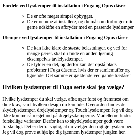
Fordele ved lysdæmper til installation i Fuga og Opus dåser
De er ofte meget simpel opbygget.
De er nemme at installere, og du må som forbruger ofte
gerne udskifte en afbryder med en passende lysdæmper.
Ulemper ved lysdæmper til installation i Fuga og Opus dåser
De kan ikke klare de største belastninger, og ved for
mange pærer, skal du finde en anden løsning –
eksempelvis tavlelysdæmper.
De fylder en del, og derfor kan der opstå plads
problemer i Fuga dåserne, hvis der er samlemuffer og
lignende. Det samme er gældende ved gamle trædåser
Hvilken lysdæmper til Fuga serie skal jeg vælge?
Hvilke lysdæmper du skal vælge, afhænger først og fremmest om
dine krav, samt hvilken design du kan lide. Overorden findes der
skydelysdæmper, drejelysdæmper og Touch lysdæmper. Jeg vil dog
ikke komme så meget ind på drejelysdæmperne. Modellerne findes i
forskellige varianter. Derfor kan to skydelysdæmper godt være
forskelligt. Det er derfor vigtig, at du vælger den rigtige lysdæmper.
Jeg vil dog prøve at hjælpe dig igennem lysdæmper junglen her.