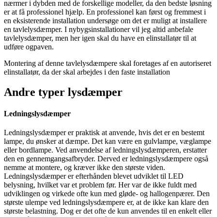
nærmer i dybden med de forskellige modeller, da den bedste løsning
er at få professionel hjælp. En professionel kan først og fremmest i
en eksisterende installation undersøge om det er muligt at installere
en tavlelysdæmper. I nybygsinstallationer vil jeg altid anbefale
tavlelysdæmper, men her igen skal du have en elinstallatør til at
udføre ogpaven.
Montering af denne tavlelysdæmpere skal foretages af en autoriseret
elinstallatør, da der skal arbejdes i den faste installation
Andre typer lysdæmper
Ledningslysdæmper
Ledningslysdæmper er praktisk at anvende, hvis det er en bestemt
lampe, du ønsker at dæmpe. Det kan være en gulvlampe, væglampe
eller bordlampe. Ved anvendelse af ledningslysdæmperen, erstatter
den en gennemgangsafbryder. Derved er ledningslysdæmpere også
nemme at montere, og kræver ikke den største viden.
Ledningslysdæmper er efterhånden blevet udviklet til LED
belysning, hvilket var et problem før. Her var de ikke fuldt med
udviklingen og virkede ofte kun med gløde- og hallogenpærer. Den
største ulempe ved ledningslysdæmpere er, at de ikke kan klare den
største belastning. Dog er det ofte de kun anvendes til en enkelt eller