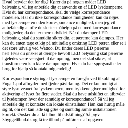
Hvad betyder det for dig? Kører du på nogen måder LED
belysning, vil jeg anbefale dig at anvende en af LED lysdæmperne.
Hvis du har korrespondance, skal du vælge korrespondance
modellen. Har du ikke korrespondance muligheder, kan du nøjes
med lysdæmperen uden korrespondance mulighed, men jeg vil
anbefale dig at ofre de sidste småbeløb på en med korrespondance
muligheder, da den er mere udviklet. Når du dæmper LED
belysning, skal du samtidig sikrer dig, at pærerne kan dæmpes. Her
kan du enten tage et kig på mit indlæg omkring LED pærer, eller se i
det store udvalg ved Wattoo. Du finder deres LED pærerne
her! Hvis du ønsker at dæmpe lavvolt LED belysning skal pærerne
ligeledes være velegnet til dæmpning, men det skal sikres, at
transformeren kan klare dæmpningen. Hvis du har spørgsmål eller
brug for hjælp så kontakt mig endelig!
Korrespondance styring af lysdæmperen foregår ved tilkobling af
Fuga 1-pol afbryder med fjedre påvirkning. Det er kun muligt at
styre lysniveauet fra lysdæmperen, men trykkene giver mulighed for
aktivering af lyset fra flere steder. Skal du have udskiftet en afbryder
til lysdæmper, hvor der samtidig er korrespondance? Så vil jeg
anbefale dig at kontakte din lokale elinstallatør. Han kan hurtig måle
sig til, om det kan lade sig gøre og samtidig samle installationen
korrekt. Ønsker du at få tilbud til udskiftning? Så prøv
3byggetilbud.dk og få tre tilbud på udførelse af opgaven.