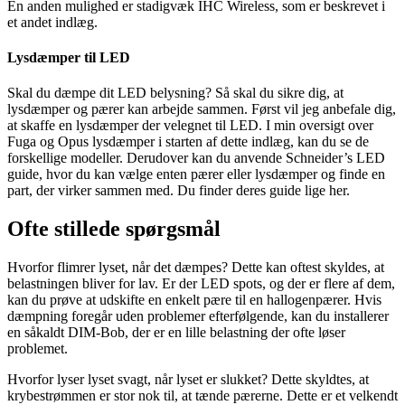
En anden mulighed er stadigvæk IHC Wireless, som er beskrevet i
et andet indlæg.
Lysdæmper til LED
Skal du dæmpe dit LED belysning? Så skal du sikre dig, at
lysdæmper og pærer kan arbejde sammen. Først vil jeg anbefale dig,
at skaffe en lysdæmper der velegnet til LED. I min oversigt over
Fuga og Opus lysdæmper i starten af dette indlæg, kan du se de
forskellige modeller. Derudover kan du anvende Schneider’s LED
guide, hvor du kan vælge enten pærer eller lysdæmper og finde en
part, der virker sammen med. Du finder deres guide lige her.
Ofte stillede spørgsmål
Hvorfor flimrer lyset, når det dæmpes? Dette kan oftest skyldes, at
belastningen bliver for lav. Er der LED spots, og der er flere af dem,
kan du prøve at udskifte en enkelt pære til en hallogenpærer. Hvis
dæmpning foregår uden problemer efterfølgende, kan du installerer
en såkaldt DIM-Bob, der er en lille belastning der ofte løser
problemet.
Hvorfor lyser lyset svagt, når lyset er slukket? Dette skyldtes, at
krybestrømmen er stor nok til, at tænde pærerne. Dette er et velkendt