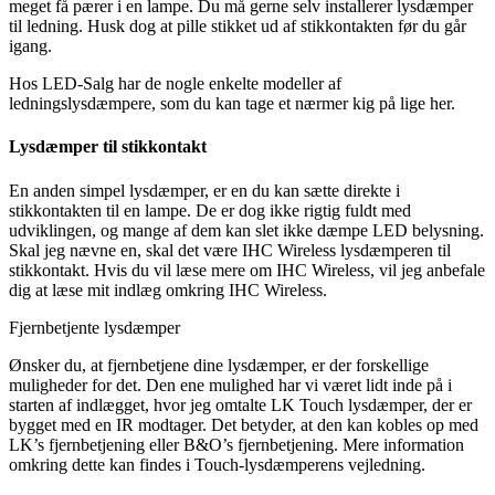
meget få pærer i en lampe. Du må gerne selv installerer lysdæmper
til ledning. Husk dog at pille stikket ud af stikkontakten før du går
igang.
Hos LED-Salg har de nogle enkelte modeller af
ledningslysdæmpere, som du kan tage et nærmer kig på lige her.
Lysdæmper til stikkontakt
En anden simpel lysdæmper, er en du kan sætte direkte i
stikkontakten til en lampe. De er dog ikke rigtig fuldt med
udviklingen, og mange af dem kan slet ikke dæmpe LED belysning.
Skal jeg nævne en, skal det være IHC Wireless lysdæmperen til
stikkontakt. Hvis du vil læse mere om IHC Wireless, vil jeg anbefale
dig at læse mit indlæg omkring IHC Wireless.
Fjernbetjente lysdæmper
Ønsker du, at fjernbetjene dine lysdæmper, er der forskellige
muligheder for det. Den ene mulighed har vi været lidt inde på i
starten af indlægget, hvor jeg omtalte LK Touch lysdæmper, der er
bygget med en IR modtager. Det betyder, at den kan kobles op med
LK’s fjernbetjening eller B&O’s fjernbetjening. Mere information
omkring dette kan findes i Touch-lysdæmperens vejledning.