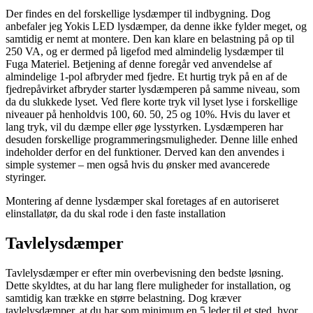
Der findes en del forskellige lysdæmper til indbygning. Dog
anbefaler jeg Yokis LED lysdæmper, da denne ikke fylder meget, og
samtidig er nemt at montere. Den kan klare en belastning på op til
250 VA, og er dermed på ligefod med almindelig lysdæmper til
Fuga Materiel. Betjening af denne foregår ved anvendelse af
almindelige 1-pol afbryder med fjedre. Et hurtig tryk på en af de
fjedrepåvirket afbryder starter lysdæmperen på samme niveau, som
da du slukkede lyset. Ved flere korte tryk vil lyset lyse i forskellige
niveauer på henholdvis 100, 60. 50, 25 og 10%. Hvis du laver et
lang tryk, vil du dæmpe eller øge lysstyrken. Lysdæmperen har
desuden forskellige programmeringsmuligheder. Denne lille enhed
indeholder derfor en del funktioner. Derved kan den anvendes i
simple systemer – men også hvis du ønsker med avancerede
styringer.
Montering af denne lysdæmper skal foretages af en autoriseret
elinstallatør, da du skal rode i den faste installation
Tavlelysdæmper
Tavlelysdæmper er efter min overbevisning den bedste løsning.
Dette skyldtes, at du har lang flere muligheder for installation, og
samtidig kan trække en større belastning. Dog kræver
tavlelysdæmper, at du har som minimum en 5 leder til et sted, hvor