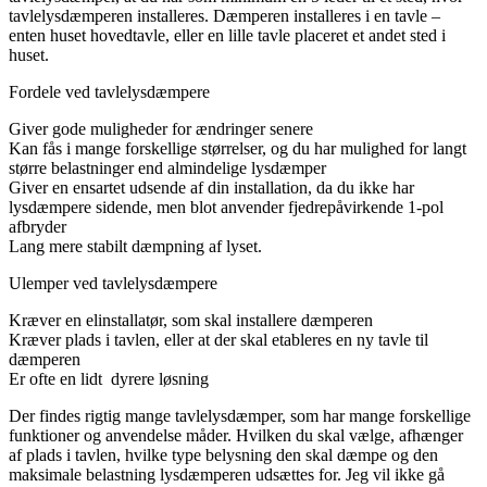
tavlelysdæmperen installeres. Dæmperen installeres i en tavle –
enten huset hovedtavle, eller en lille tavle placeret et andet sted i
huset.
Fordele ved tavlelysdæmpere
Giver gode muligheder for ændringer senere
Kan fås i mange forskellige størrelser, og du har mulighed for langt
større belastninger end almindelige lysdæmper
Giver en ensartet udsende af din installation, da du ikke har
lysdæmpere sidende, men blot anvender fjedrepåvirkende 1-pol
afbryder
Lang mere stabilt dæmpning af lyset.
Ulemper ved tavlelysdæmpere
Kræver en elinstallatør, som skal installere dæmperen
Kræver plads i tavlen, eller at der skal etableres en ny tavle til
dæmperen
Er ofte en lidt dyrere løsning
Der findes rigtig mange tavlelysdæmper, som har mange forskellige
funktioner og anvendelse måder. Hvilken du skal vælge, afhænger
af plads i tavlen, hvilke type belysning den skal dæmpe og den
maksimale belastning lysdæmperen udsættes for. Jeg vil ikke gå