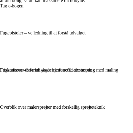
af din bolig, så du kan maksimere dit udbytte.
Tag e-bogen
Fugepistoler – vejledning til at forstå udvalget
Fugemasser – se mulighederne for effektiv tætning
Friske farver til ferien – giv hjemmet et sæsonpræg med maling
Overblik over malersprøjter med forskellig sprøjteteknik