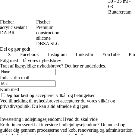
30 - 35 ml -
03
Buttercream
Fischer
Fischer
acrylic sealant
Premium
DA BR
construction
silicone
DBSA SLG
Del og gør godt
X
Facebook
Instagram
LinkedIn
YouTube
Pin
Følg med – få vores nyhedsbrev
Træt af ligegyldige nyhedsbreve? Det her er anderledes.
Indtast din mail
Kom med
Jeg har læst og accepterer vilkår og betingelser.
Ved tilmelding til nyhedsbrevet accepterer du vores vilkår og
privatlivspolitik. Du kan altid afmelde dig igen.
Investering i udlejningsejendom: Hvad du skal vide
Er du interesseret i at investere i udlejningsejendom? Denne e-bog
guider dig gennem processerne ved køb, renovering og administration