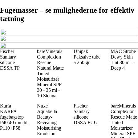
Fugemasser – se mulighederne for effektiv
tætning
Fischer
bareMinerals
Unipak
MAC Strobe
Sanitary
Complexion
Paksalve tube
Dewy Skin
silicone
Rescue
a 250 gr
Tint 30 ml -
DSSA TP
Natural Matte
Deep 4
Tinted
Moisturizer
Mineral SPF
30 - 35 ml -
10 Sienna
Karfa
Nuxe
Fischer
bareMinerals
KARFA
Aquabella
Sanitary
Complexion
fugebagstop
Beauty-
silicone
Rescue Matte
P40 40 mm til
Revealing
DSSA FUG
Tinted
P110+P58
Moisturising
Moisturizer
Emulsion
Mineral SPF