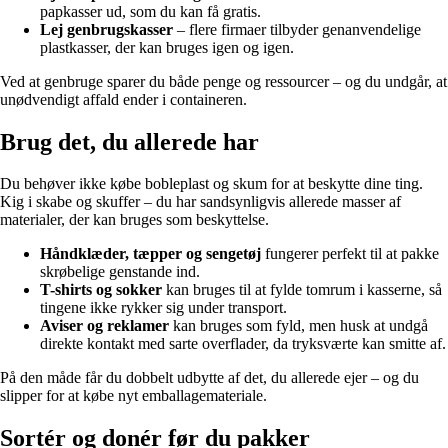
papkasser ud, som du kan få gratis.
Lej genbrugskasser
– flere firmaer tilbyder genanvendelige
plastkasser, der kan bruges igen og igen.
Ved at genbruge sparer du både penge og ressourcer – og du undgår, at
unødvendigt affald ender i containeren.
Brug det, du allerede har
Du behøver ikke købe bobleplast og skum for at beskytte dine ting.
Kig i skabe og skuffer – du har sandsynligvis allerede masser af
materialer, der kan bruges som beskyttelse.
Håndklæder, tæpper og sengetøj
fungerer perfekt til at pakke
skrøbelige genstande ind.
T-shirts og sokker
kan bruges til at fylde tomrum i kasserne, så
tingene ikke rykker sig under transport.
Aviser og reklamer
kan bruges som fyld, men husk at undgå
direkte kontakt med sarte overflader, da tryksværte kan smitte af.
På den måde får du dobbelt udbytte af det, du allerede ejer – og du
slipper for at købe nyt emballagemateriale.
Sortér og donér før du pakker