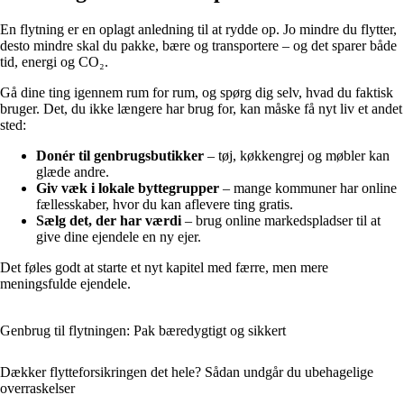
En flytning er en oplagt anledning til at rydde op. Jo mindre du flytter,
desto mindre skal du pakke, bære og transportere – og det sparer både
tid, energi og CO₂.
Gå dine ting igennem rum for rum, og spørg dig selv, hvad du faktisk
bruger. Det, du ikke længere har brug for, kan måske få nyt liv et andet
sted:
Donér til genbrugsbutikker
– tøj, køkkengrej og møbler kan
glæde andre.
Giv væk i lokale byttegrupper
– mange kommuner har online
fællesskaber, hvor du kan aflevere ting gratis.
Sælg det, der har værdi
– brug online markedspladser til at
give dine ejendele en ny ejer.
Det føles godt at starte et nyt kapitel med færre, men mere
meningsfulde ejendele.
Genbrug til flytningen: Pak bæredygtigt og sikkert
Dækker flytteforsikringen det hele? Sådan undgår du ubehagelige
overraskelser