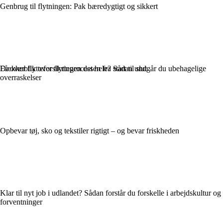
Genbrug til flytningen: Pak bæredygtigt og sikkert
Dækker flytteforsikringen det hele? Sådan undgår du ubehagelige
Få overblik over flytteprocessen fra start til slut
overraskelser
Opbevar tøj, sko og tekstiler rigtigt – og bevar friskheden
Klar til nyt job i udlandet? Sådan forstår du forskelle i arbejdskultur og
forventninger