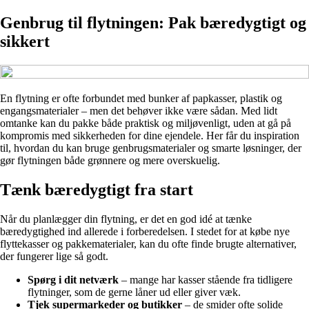
Genbrug til flytningen: Pak bæredygtigt og
sikkert
En flytning er ofte forbundet med bunker af papkasser, plastik og
engangsmaterialer – men det behøver ikke være sådan. Med lidt
omtanke kan du pakke både praktisk og miljøvenligt, uden at gå på
kompromis med sikkerheden for dine ejendele. Her får du inspiration
til, hvordan du kan bruge genbrugsmaterialer og smarte løsninger, der
gør flytningen både grønnere og mere overskuelig.
Tænk bæredygtigt fra start
Når du planlægger din flytning, er det en god idé at tænke
bæredygtighed ind allerede i forberedelsen. I stedet for at købe nye
flyttekasser og pakkematerialer, kan du ofte finde brugte alternativer,
der fungerer lige så godt.
Spørg i dit netværk
– mange har kasser stående fra tidligere
flytninger, som de gerne låner ud eller giver væk.
Tjek supermarkeder og butikker
– de smider ofte solide