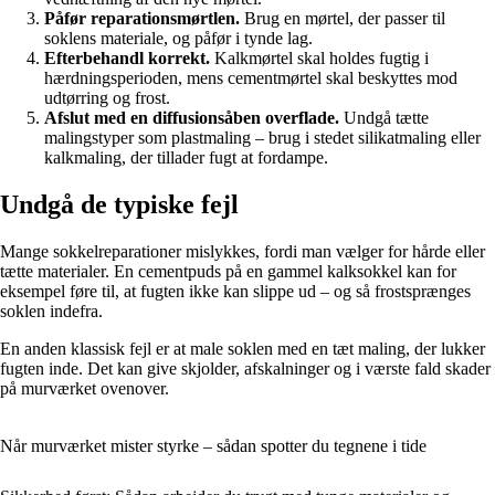
Påfør reparationsmørtlen.
Brug en mørtel, der passer til
soklens materiale, og påfør i tynde lag.
Efterbehandl korrekt.
Kalkmørtel skal holdes fugtig i
hærdningsperioden, mens cementmørtel skal beskyttes mod
udtørring og frost.
Afslut med en diffusionsåben overflade.
Undgå tætte
malingstyper som plastmaling – brug i stedet silikatmaling eller
kalkmaling, der tillader fugt at fordampe.
Undgå de typiske fejl
Mange sokkelreparationer mislykkes, fordi man vælger for hårde eller
tætte materialer. En cementpuds på en gammel kalksokkel kan for
eksempel føre til, at fugten ikke kan slippe ud – og så frostsprænges
soklen indefra.
En anden klassisk fejl er at male soklen med en tæt maling, der lukker
fugten inde. Det kan give skjolder, afskalninger og i værste fald skader
på murværket ovenover.
Når murværket mister styrke – sådan spotter du tegnene i tide