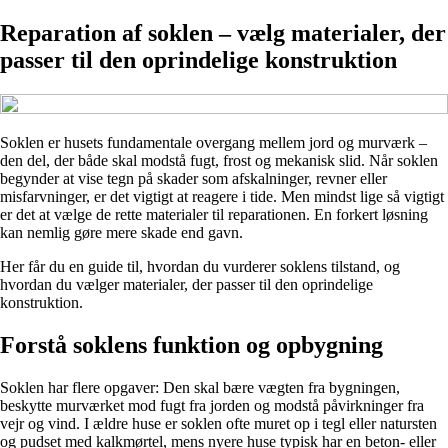
Reparation af soklen – vælg materialer, der
passer til den oprindelige konstruktion
Soklen er husets fundamentale overgang mellem jord og murværk –
den del, der både skal modstå fugt, frost og mekanisk slid. Når soklen
begynder at vise tegn på skader som afskalninger, revner eller
misfarvninger, er det vigtigt at reagere i tide. Men mindst lige så vigtigt
er det at vælge de rette materialer til reparationen. En forkert løsning
kan nemlig gøre mere skade end gavn.
Her får du en guide til, hvordan du vurderer soklens tilstand, og
hvordan du vælger materialer, der passer til den oprindelige
konstruktion.
Forstå soklens funktion og opbygning
Soklen har flere opgaver: Den skal bære vægten fra bygningen,
beskytte murværket mod fugt fra jorden og modstå påvirkninger fra
vejr og vind. I ældre huse er soklen ofte muret op i tegl eller natursten
og pudset med kalkmørtel, mens nyere huse typisk har en beton- eller