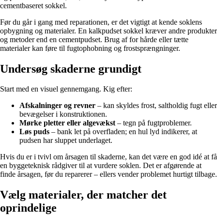
cementbaseret sokkel.
Før du går i gang med reparationen, er det vigtigt at kende soklens
opbygning og materialer. En kalkpudset sokkel kræver andre produkter
og metoder end en cementpudset. Brug af for hårde eller tætte
materialer kan føre til fugtophobning og frostsprængninger.
Undersøg skaderne grundigt
Start med en visuel gennemgang. Kig efter:
Afskalninger og revner
– kan skyldes frost, saltholdig fugt eller
bevægelser i konstruktionen.
Mørke pletter eller algevækst
– tegn på fugtproblemer.
Løs puds
– bank let på overfladen; en hul lyd indikerer, at
pudsen har sluppet underlaget.
Hvis du er i tvivl om årsagen til skaderne, kan det være en god idé at få
en byggeteknisk rådgiver til at vurdere soklen. Det er afgørende at
finde årsagen, før du reparerer – ellers vender problemet hurtigt tilbage.
Vælg materialer, der matcher det
oprindelige