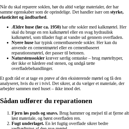
Når du skal reparere soklen, bør du altid vælge materialer, der har
samme egenskaber som de oprindelige. Det handler især om
styrke,
elasticitet og åndbarhed
.
Ældre huse (før ca. 1950)
har ofte sokler med kalkmørtel. Her
skal du bruge en ren kalkmørtel eller en svag hydraulisk
kalkmørtel, som tillader fugt at vandre ud gennem overfladen.
Nyere huse
har typisk cementbaserede sokler. Her kan du
anvende en cementmørtel eller en cementbaseret
reparationsmørtel, der passer til betonen.
Naturstenssokler
kræver særlig omtanke – brug mørteltyper,
der ikke er hårdere end stenen, og undgå tætte
overfladebehandlinger.
Et godt råd er at tage en prøve af den eksisterende mørtel og få den
analyseret, hvis du er i tvivl. Det sikrer, at du vælger et materiale, der
arbejder sammen med huset – ikke imod det.
Sådan udfører du reparationen
Fjern løs puds og snavs.
Brug hammer og mejsel til at fjerne alt
løst materiale, og børst overfladen ren.
Fugt underlaget.
En let fugtig overflade sikrer bedre
vedhæftning af den nye mørtel.