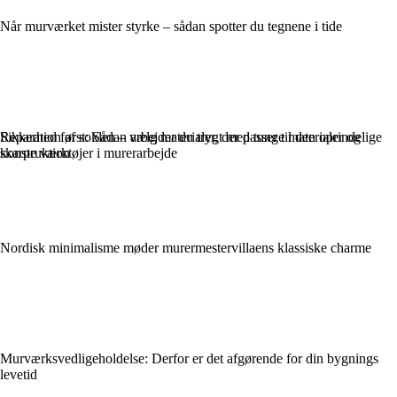
Når murværket mister styrke – sådan spotter du tegnene i tide
Sikkerhed først: Sådan arbejder du trygt med tunge materialer og
Reparation af soklen – vælg materialer, der passer til den oprindelige
skarpe værktøjer i murerarbejde
konstruktion
Nordisk minimalisme møder murermestervillaens klassiske charme
Murværksvedligeholdelse: Derfor er det afgørende for din bygnings
levetid