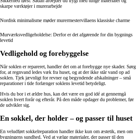
Sikkerhed først: Sådan arbejder du trygt med tunge materialer og
skarpe værktøjer i murerarbejde
Nordisk minimalisme møder murermestervillaens klassiske charme
Murværksvedligeholdelse: Derfor er det afgørende for din bygnings
levetid
Vedligehold og forebyggelse
Når soklen er repareret, handler det om at forebygge nye skader. Sørg
for, at regnvand ledes væk fra huset, og at der ikke står vand op ad
soklen. Tjek jævnligt for revner og begyndende afskalninger – små
reparationer i tide forlænger soklens levetid betydeligt.
Hvis du bor i et ældre hus, kan det være en god idé at gennemgå
soklen hvert forår og efterår. På den måde opdager du problemer, før
de udvikler sig.
En sokkel, der holder – og passer til huset
En veludført sokkelreparation handler ikke kun om æstetik, men om
bygningens sundhed. Ved at vælge materialer, der passer til den