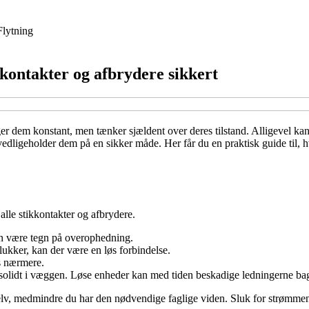
Flytning
kkontakter og afbrydere sikkert
r dem konstant, men tænker sjældent over deres tilstand. Alligevel kan s
g vedligeholder dem på en sikker måde. Her får du en praktisk guide til,
 alle stikkontakter og afbrydere.
kan være tegn på overophedning.
lukker, kan der være en løs forbindelse.
s nærmere.
 solidt i væggen. Løse enheder kan med tiden beskadige ledningerne ba
elv, medmindre du har den nødvendige faglige viden. Sluk for strømmen 