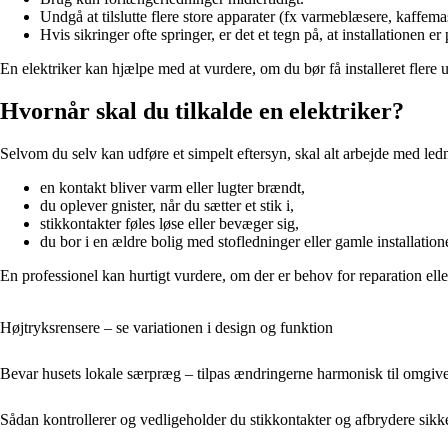
Undgå at tilslutte flere store apparater (fx varmeblæsere, kaffe
Hvis sikringer ofte springer, er det et tegn på, at installationen er 
En elektriker kan hjælpe med at vurdere, om du bør få installeret flere u
Hvornår skal du tilkalde en elektriker?
Selvom du selv kan udføre et simpelt eftersyn, skal alt arbejde med ledn
en kontakt bliver varm eller lugter brændt,
du oplever gnister, når du sætter et stik i,
stikkontakter føles løse eller bevæger sig,
du bor i en ældre bolig med stofledninger eller gamle installatione
En professionel kan hurtigt vurdere, om der er behov for reparation eller 
Højtryksrensere – se variationen i design og funktion
Bevar husets lokale særpræg – tilpas ændringerne harmonisk til omgiv
Sådan kontrollerer og vedligeholder du stikkontakter og afbrydere sikk