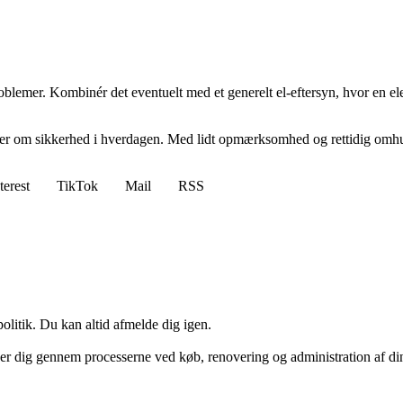
roblemer. Kombinér det eventuelt med et generelt el-eftersyn, hvor en el
ler om sikkerhed i hverdagen. Med lidt opmærksomhed og rettidig omhu k
terest
TikTok
Mail
RSS
politik. Du kan altid afmelde dig igen.
der dig gennem processerne ved køb, renovering og administration af di