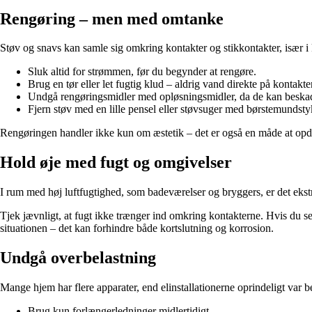
Rengøring – men med omtanke
Støv og snavs kan samle sig omkring kontakter og stikkontakter, især i
Sluk altid for strømmen, før du begynder at rengøre.
Brug en tør eller let fugtig klud – aldrig vand direkte på kontakte
Undgå rengøringsmidler med opløsningsmidler, da de kan beskad
Fjern støv med en lille pensel eller støvsuger med børstemundsty
Rengøringen handler ikke kun om æstetik – det er også en måde at op
Hold øje med fugt og omgivelser
I rum med høj luftfugtighed, som badeværelser og bryggers, er det ekstra
Tjek jævnligt, at fugt ikke trænger ind omkring kontakterne. Hvis du ser 
situationen – det kan forhindre både kortslutning og korrosion.
Undgå overbelastning
Mange hjem har flere apparater, end elinstallationerne oprindeligt var be
Brug kun forlængerledninger midlertidigt.