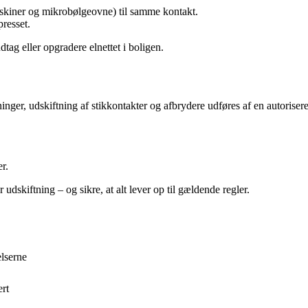
maskiner og mikrobølgeovne) til samme kontakt.
presset.
dtag eller opgradere elnettet i boligen.
inger, udskiftning af stikkontakter og afbrydere udføres af en autorisere
r.
udskiftning – og sikre, at alt lever op til gældende regler.
elserne
ert