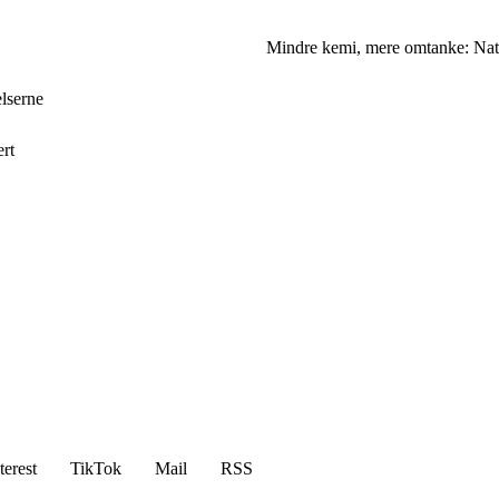
Mindre kemi, mere omtanke: Natu
elserne
ert
terest
TikTok
Mail
RSS