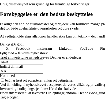
Brug huseftersynet som grundlag for fremtidige forbedringer
Forebyggelse er den bedste beskyttelse
Et årligt tjek af dine stikkontakter og afbrydere kan forhindre mange p
dig for både ubehagelige overraskelser og dyre skader.
At vedligeholde elinstallationer handler ikke kun om teknik – det hand
Del og gør godt
X
Facebook
Instagram
LinkedIn
YouTube
Pin
Følg med – få vores nyhedsbrev
Træt af ligegyldige nyhedsbreve? Det her er anderledes.
Indtast din mail
Kom med
Jeg har læst og accepterer vilkår og betingelser.
Ved tilmelding til nyhedsbrevet accepterer du vores vilkår og privatlivs
Investering i udlejningsejendom: Hvad du skal vide
Er du interesseret i at investere i udlejningsejendom? Denne e-bog gui
Tag e-bogen