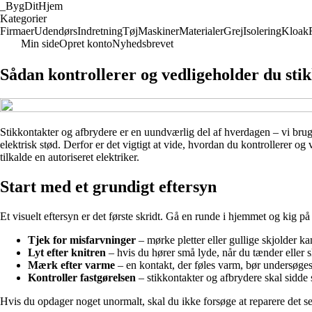
_
BygDitHjem
Kategorier
Firmaer
Udendørs
Indretning
Tøj
Maskiner
Materialer
Grej
Isolering
Kloak
Min side
Opret konto
Nyhedsbrevet
Sådan kontrollerer og vedligeholder du sti
Stikkontakter og afbrydere er en uundværlig del af hverdagen – vi bruge
elektrisk stød. Derfor er det vigtigt at vide, hvordan du kontrollerer o
tilkalde en autoriseret elektriker.
Start med et grundigt eftersyn
Et visuelt eftersyn er det første skridt. Gå en runde i hjemmet og kig på
Tjek for misfarvninger
– mørke pletter eller gullige skjolder 
Lyt efter knitren
– hvis du hører små lyde, når du tænder eller s
Mærk efter varme
– en kontakt, der føles varm, bør undersøge
Kontroller fastgørelsen
– stikkontakter og afbrydere skal sidde
Hvis du opdager noget unormalt, skal du ikke forsøge at reparere det s