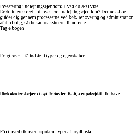
Investering i udlejningsejendom: Hvad du skal vide
Er du interesseret i at investere i udlejningsejendom? Denne e-bog
guider dig gennem processerne ved køb, renovering og administration
af din bolig, så du kan maksimere dit udbytte.
Tag e-bogen
Frugttræer – få indsigt i typer og egenskaber
Find den beskærersaks, der passer til dit havearbejde
Hækplanter – hjælp til at finde den type, der passer til din have
Få et overblik over populære typer af prydbuske