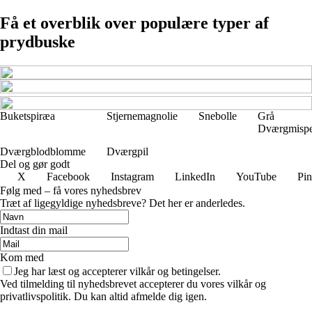
Få et overblik over populære typer af
prydbuske
Buketspiræa
Stjernemagnolie
Snebolle
Grå
Dværgmispe
Dværgblodblomme
Dværgpil
Del og gør godt
X
Facebook
Instagram
LinkedIn
YouTube
Pin
Følg med – få vores nyhedsbrev
Træt af ligegyldige nyhedsbreve? Det her er anderledes.
Indtast din mail
Kom med
Jeg har læst og accepterer vilkår og betingelser.
Ved tilmelding til nyhedsbrevet accepterer du vores vilkår og
privatlivspolitik. Du kan altid afmelde dig igen.