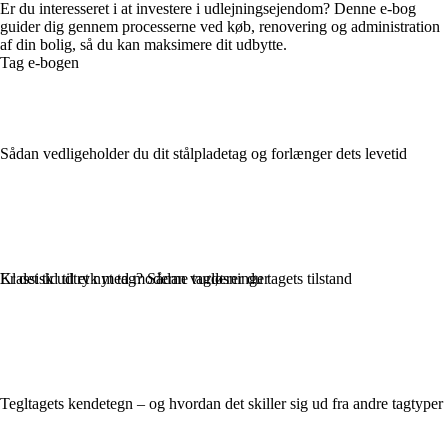
Er du interesseret i at investere i udlejningsejendom? Denne e-bog
guider dig gennem processerne ved køb, renovering og administration
af din bolig, så du kan maksimere dit udbytte.
Tag e-bogen
Sådan vedligeholder du dit stålpladetag og forlænger dets levetid
Er det tid til et nyt tag? Sådan vurderer du tagets tilstand
Klassisk udtryk med moderne tagløsninger
Tegltagets kendetegn – og hvordan det skiller sig ud fra andre tagtyper