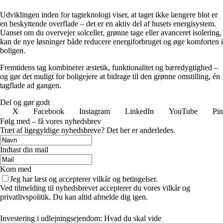
Udviklingen inden for tagteknologi viser, at taget ikke længere blot er
en beskyttende overflade – det er en aktiv del af husets energisystem.
Uanset om du overvejer solceller, grønne tage eller avanceret isolering,
kan de nye løsninger både reducere energiforbruget og øge komforten i
boligen.
Fremtidens tag kombinerer æstetik, funktionalitet og bæredygtighed –
og gør det muligt for boligejere at bidrage til den grønne omstilling, én
tagflade ad gangen.
Del og gør godt
X
Facebook
Instagram
LinkedIn
YouTube
Pin
Følg med – få vores nyhedsbrev
Træt af ligegyldige nyhedsbreve? Det her er anderledes.
Indtast din mail
Kom med
Jeg har læst og accepterer vilkår og betingelser.
Ved tilmelding til nyhedsbrevet accepterer du vores vilkår og
privatlivspolitik. Du kan altid afmelde dig igen.
Investering i udlejningsejendom: Hvad du skal vide