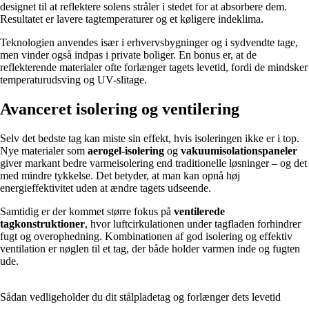
designet til at reflektere solens stråler i stedet for at absorbere dem.
Resultatet er lavere tagtemperaturer og et køligere indeklima.
Teknologien anvendes især i erhvervsbygninger og i sydvendte tage,
men vinder også indpas i private boliger. En bonus er, at de
reflekterende materialer ofte forlænger tagets levetid, fordi de mindsker
temperaturudsving og UV-slitage.
Avanceret isolering og ventilering
Selv det bedste tag kan miste sin effekt, hvis isoleringen ikke er i top.
Nye materialer som
aerogel-isolering
og
vakuumisolationspaneler
giver markant bedre varmeisolering end traditionelle løsninger – og det
med mindre tykkelse. Det betyder, at man kan opnå høj
energieffektivitet uden at ændre tagets udseende.
Samtidig er der kommet større fokus på
ventilerede
tagkonstruktioner
, hvor luftcirkulationen under tagfladen forhindrer
fugt og overophedning. Kombinationen af god isolering og effektiv
ventilation er nøglen til et tag, der både holder varmen inde og fugten
ude.
Sådan vedligeholder du dit stålpladetag og forlænger dets levetid