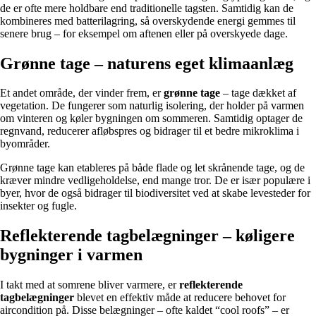
de er ofte mere holdbare end traditionelle tagsten. Samtidig kan de
kombineres med batterilagring, så overskydende energi gemmes til
senere brug – for eksempel om aftenen eller på overskyede dage.
Grønne tage – naturens eget klimaanlæg
Et andet område, der vinder frem, er
grønne tage
– tage dækket af
vegetation. De fungerer som naturlig isolering, der holder på varmen
om vinteren og køler bygningen om sommeren. Samtidig optager de
regnvand, reducerer afløbspres og bidrager til et bedre mikroklima i
byområder.
Grønne tage kan etableres på både flade og let skrånende tage, og de
kræver mindre vedligeholdelse, end mange tror. De er især populære i
byer, hvor de også bidrager til biodiversitet ved at skabe levesteder for
insekter og fugle.
Reflekterende tagbelægninger – køligere
bygninger i varmen
I takt med at somrene bliver varmere, er
reflekterende
tagbelægninger
blevet en effektiv måde at reducere behovet for
aircondition på. Disse belægninger – ofte kaldet “cool roofs” – er