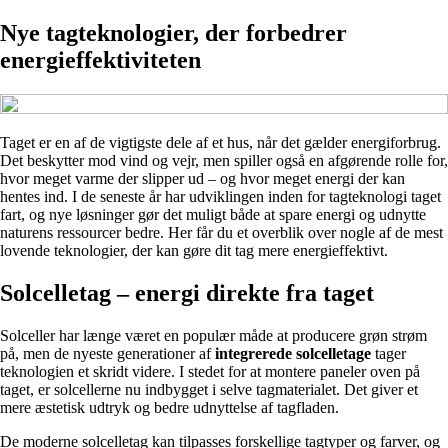
Nye tagteknologier, der forbedrer
energieffektiviteten
Taget er en af de vigtigste dele af et hus, når det gælder energiforbrug.
Det beskytter mod vind og vejr, men spiller også en afgørende rolle for,
hvor meget varme der slipper ud – og hvor meget energi der kan
hentes ind. I de seneste år har udviklingen inden for tagteknologi taget
fart, og nye løsninger gør det muligt både at spare energi og udnytte
naturens ressourcer bedre. Her får du et overblik over nogle af de mest
lovende teknologier, der kan gøre dit tag mere energieffektivt.
Solcelletag – energi direkte fra taget
Solceller har længe været en populær måde at producere grøn strøm
på, men de nyeste generationer af
integrerede solcelletage
tager
teknologien et skridt videre. I stedet for at montere paneler oven på
taget, er solcellerne nu indbygget i selve tagmaterialet. Det giver et
mere æstetisk udtryk og bedre udnyttelse af tagfladen.
De moderne solcelletag kan tilpasses forskellige tagtyper og farver, og